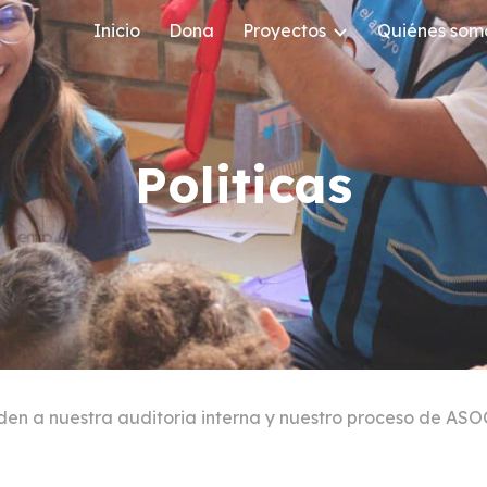
Inicio
Dona
Proyectos
Quiénes som
ip to main content
Skip to navigat
Politicas
nden a nuestra auditoria interna y nuestro proceso de A