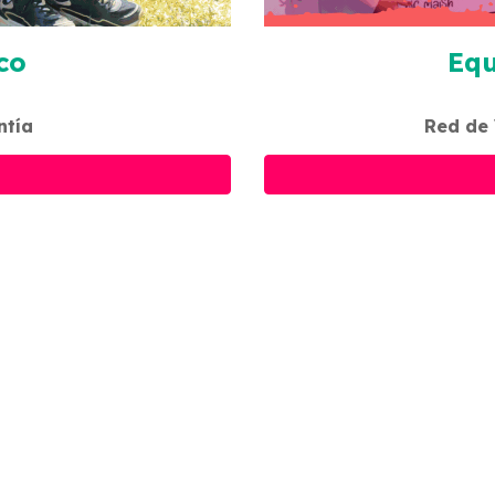
co
Equ
ntía
Red de 